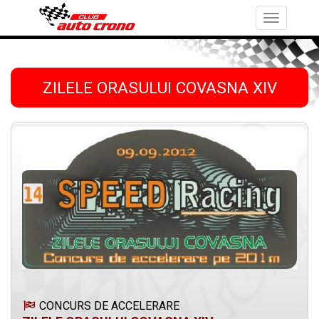
Toggle
navigation
ZILELE ORASULUI COVASNA XIV
CONCURS DE ACCELERARE