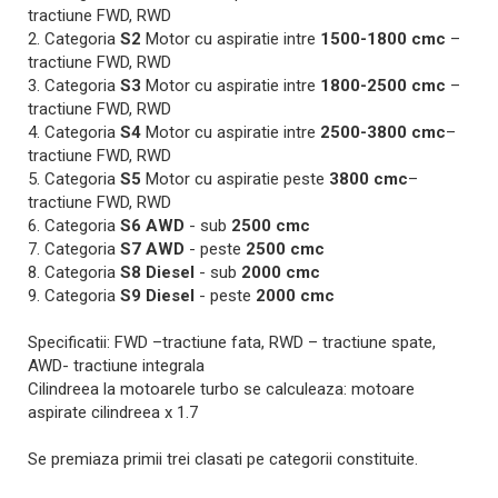
tractiune FWD, RWD
2. Categoria
S2
Motor cu aspiratie intre
1500-1800
cmc
–
tractiune FWD, RWD
3. Categoria
S3
Motor cu aspiratie intre
1800-2500
cmc
–
tractiune FWD, RWD
4. Categoria
S4
Motor cu aspiratie intre
2500-3800
cmc
–
tractiune FWD, RWD
5. Categoria
S5
Motor cu aspiratie peste
3800
cmc
–
tractiune FWD, RWD
6. Categoria
S6 AWD
- sub
2500
cmc
7. Categoria
S7 AWD
- peste
2500
cmc
8. Categoria
S8 Diesel
- sub
2000
cmc
9. Categoria
S9 Diesel
- peste
2000
cmc
Specificatii: FWD –tractiune fata, RWD – tractiune spate,
AWD- tractiune integrala
Cilindreea la motoarele turbo se calculeaza: motoare
aspirate cilindreea x 1.7
Se premiaza primii trei clasati pe categorii constituite.