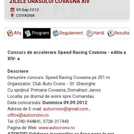
ZILELE ORASULUI COVASNA XIV
09 Sep 2012
COVASNA
Afiş
Program
Regulament
Hartă
Rezultate
Concurs de accelerare Speed Racing Covasna - editia a
XIV- a
Descriere
Denumire concurs: Speed Racing Covasna pe 201 m
Organizator: Club Auto Crono - Sf. Gheorghe
Cu sprijinul: Primaria Covasna, Domahazi Janos
Locatia: pe drumul de iesire spre Comandau
Data concursului:
Duminica 09.09.2012
Adresa de E-mail:
autocrono@gmail.com
,
office@autocrono.ro
Tel: 0740-944841, 0728-317443
Pagina de Web:
www.autocrono.ro
ATENTIE! Validarea inscrierilor se face pana la ora