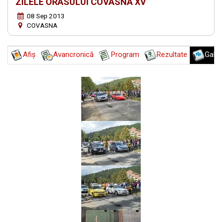
ZILELE ORASULUI COVASNA XV
08 Sep 2013
COVASNA
Afiş
Avancronică
Program
Rezultate
Galer