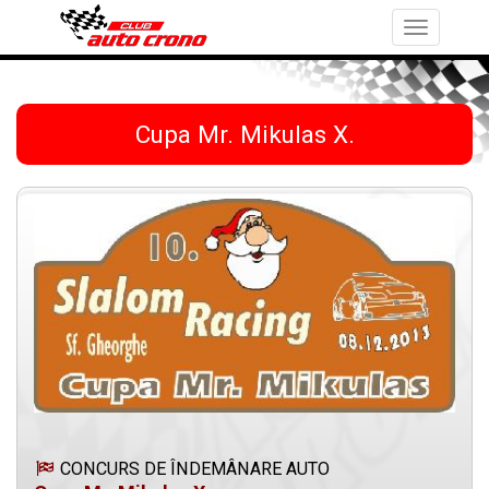
Toggle
navigation
Cupa Mr. Mikulas X.
CONCURS DE ÎNDEMÂNARE AUTO