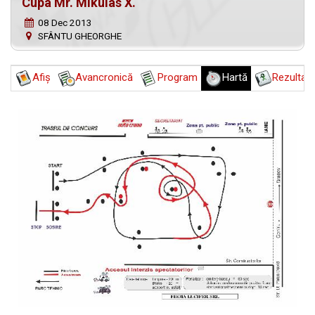
Cupa Mr. Mikulas X.
08 Dec 2013
SFÂNTU GHEORGHE
Afiş
Avancronică
Program
Hartă
Rezultat