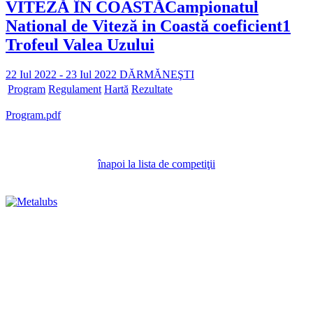
VITEZĂ ÎN COASTĂ
Campionatul
National de Viteză in Coastă coeficient1
Trofeul Valea Uzului
22 Iul 2022 - 23 Iul 2022
DĂRMĂNEŞTI
Program
Regulament
Hartă
Rezultate
Program.pdf
înapoi la lista de competiţii