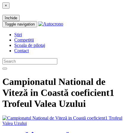
×
închide
Toggle navigation
Știri
Competiții
Şcoala de pilotaj
Contact
Campionatul National de
Viteză in Coastă coeficient1
Trofeul Valea Uzului