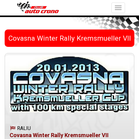
Toggle
navigation
Covasna Winter Rally Kremsmueller VII
RALIU
Covasna Winter Rally Kremsmueller VII