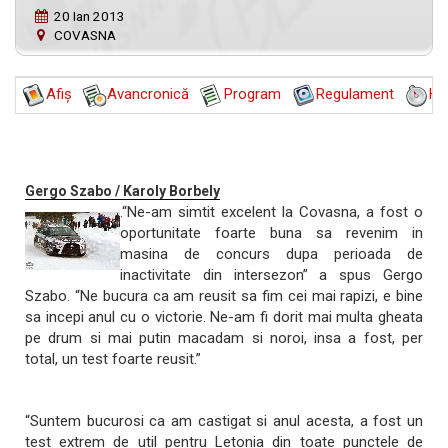
20 Ian 2013
COVASNA
Afiş
Avancronică
Program
Regulament
Ha
Gergo Szabo / Karoly Borbely
.
“Ne-am simtit excelent la Covasna, a fost o
oportunitate foarte buna sa revenim in
masina de concurs dupa perioada de
inactivitate din intersezon” a spus Gergo
Szabo. “Ne bucura ca am reusit sa fim cei mai rapizi, e bine
sa incepi anul cu o victorie. Ne-am fi dorit mai multa gheata
pe drum si mai putin macadam si noroi, insa a fost, per
total, un test foarte reusit.”
“Suntem bucurosi ca am castigat si anul acesta, a fost un
test extrem de util pentru Letonia din toate punctele de