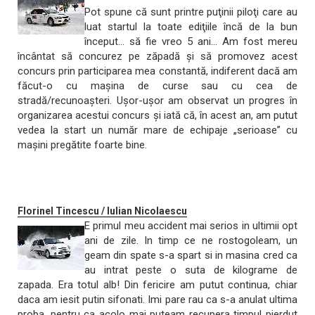
Pot spune că sunt printre puţinii piloţi care au
luat startul la toate ediţiile încă de la bun
început... să fie vreo 5 ani... Am fost mereu
încântat să concurez pe zăpadă şi să promovez acest
concurs prin participarea mea constantă, indiferent dacă am
făcut-o cu maşina de curse sau cu cea de
stradă/recunoaşteri. Uşor-uşor am observat un progres în
organizarea acestui concurs și iată că, în acest an, am putut
vedea la start un număr mare de echipaje „serioase” cu
maşini pregătite foarte bine.
Florinel Tincescu / Iulian Nicolaescu
E primul meu accident mai serios in ultimii opt
ani de zile. In timp ce ne rostogoleam, un
geam din spate s-a spart si in masina cred ca
au intrat peste o suta de kilograme de
zapada. Era totul alb! Din fericire am putut continua, chiar
daca am iesit putin sifonati. Imi pare rau ca s-a anulat ultima
proba, pentru ca acolo mai puteam recupera timpul pierdut